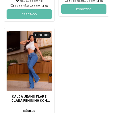
R$94,98
com
Pix
3
x de
R$39,99
sem juros
3
x de
R$33,33
sem juros
ESGOTADO
ESGOTADO
ESGOTADO
CALÇA JEANS FLARE
CLARA FEMININO COM
LYCRA , CINTURA ALTA DE
DIVINE JEANS
R$99,99