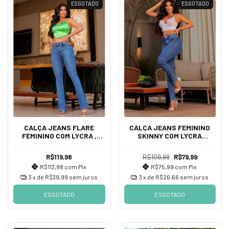
ESGOTADO
ESGOTADO
CALÇA JEANS FLARE
CALÇA JEANS FEMININO
FEMININO COM LYCRA ,
SKINNY COM LYCRA
CINTURA ALTA DE DIVINE
DETALHES BOTÕES NO PÉ,
JEANS
CINTURA ALTA
R$119,98
R$109,99
R$79,99
R$113,98
com
Pix
R$75,99
com
Pix
3
x de
R$39,99
sem juros
3
x de
R$26,66
sem juros
ESGOTADO
ESGOTADO