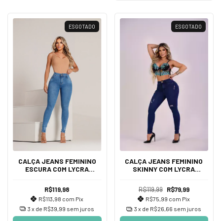
ESGOTADO
ESGOTADO
CALÇA JEANS FEMININO
CALÇA JEANS FEMININO
ESCURA COM LYCRA
SKINNY COM LYCRA
DETALHES, CINTURA ALTA
DETALHES, CINTURA ALTA
De DIVINE JEANS
DE DIVINE JEANS
R$119,98
R$119,99
R$79,99
R$113,98
com
Pix
R$75,99
com
Pix
3
x de
R$39,99
sem juros
3
x de
R$26,66
sem juros