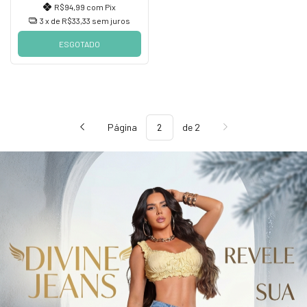
R$94,99
com
Pix
3
x de
R$33,33
sem juros
ESGOTADO
Página
de 2