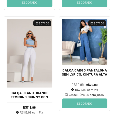
ESGOTADO
ESGOTADO
ESGOTADO
ESGOTADO
CALÇA CARGO PANTALONA
SEM LYRICS, CINTURA ALTA
R$99,99
R$79,99
R$75,99
com
Pix
CALÇA JEANS BRANCO
3
x de
R$26,66
sem juros
FEMININO SKINNY COM
LYCRA SEM
ESGOTADO
TRANSPARENTE, CINTURA
R$119,98
ALTA
R$113,98
com
Pix