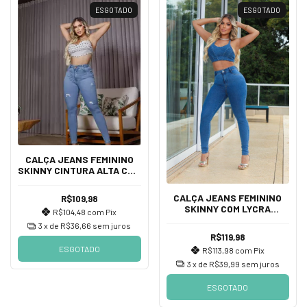
ESGOTADO
ESGOTADO
CALÇA JEANS FEMININO
SKINNY CINTURA ALTA COM
LYCRA DETALHES, CINTURA
ALTA.
CALÇA JEANS FEMININO
R$109,98
SKINNY COM LYCRA
R$104,48
com
Pix
DETALHES, CINTURA ALTA.
3
x de
R$36,66
sem juros
R$119,98
ESGOTADO
R$113,98
com
Pix
3
x de
R$39,99
sem juros
ESGOTADO