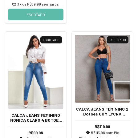
3
x de
R$39,99
sem juros
ESGOTADO
ESGOTADO
ESGOTADO
CALÇA JEANS FEMININO 2
Botões COM LYCRA
CALÇA JEANS FEMININO
DETALHES, CINTURA ALTA
MONICA CLARO 4 BOTOES
SKINNY COM LYCRA
R$119,98
CINTURA ALTA
R$99,98
R$113,98
com
Pix