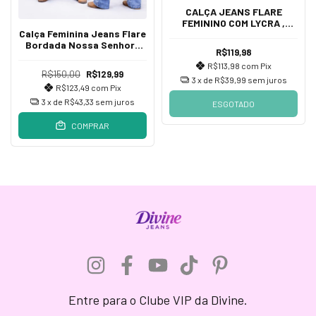
CALÇA JEANS FLARE
FEMININO COM LYCRA ,
Calça Feminina Jeans Flare
CINTURA ALTA DE DIVINE
Bordada Nossa Senhora
JEANS
R$119,98
Aparecida Cintura Alta
R$113,98
com
Pix
Com Elastano Modeladora
R$150,00
R$129,99
3
x de
R$39,99
sem juros
R$123,49
com
Pix
3
x de
R$43,33
sem juros
ESGOTADO
COMPRAR
Entre para o Clube VIP da Divine.