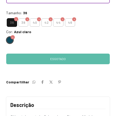
Tamanho:
36
36
38
40
42
44
46
Cor:
Azul claro
Compartilhar
Descrição