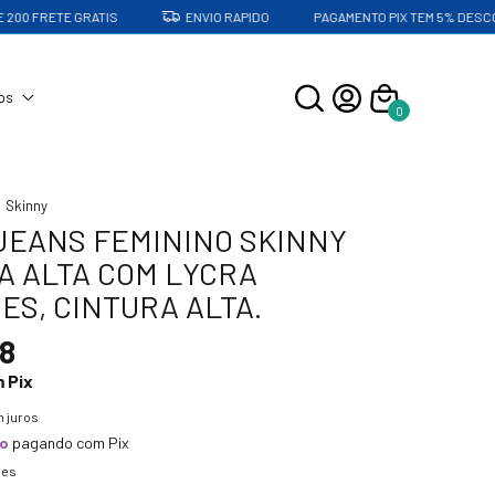
 FRETE GRATIS
ENVIO RAPIDO
PAGAMENTO PIX TEM 5% DESCONTO
os
0
Skinny
JEANS FEMININO SKINNY
A ALTA COM LYCRA
ES, CINTURA ALTA.
8
m
Pix
 juros
to
pagando com Pix
hes