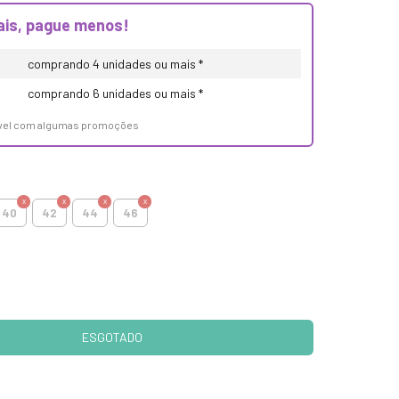
is, pague menos!
comprando 4 unidades ou mais *
comprando 6 unidades ou mais *
ável com algumas promoções
40
42
44
46