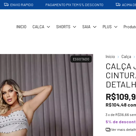
ENVIO RAPIDO
PAGAMENTO PIX TEM 5% DESCONTO
ACIMA DE 200
INICIO
CALCA
SHORTS
SAIA
PLUS
Produt
Início
Calça
ESGOTADO
CALÇA 
CINTUR
DETALH
R$109,9
R$104,48
co
3
x de
R$36,66
sem
5% de descon
Ver mais detal