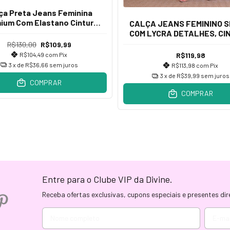
ça Preta Jeans Feminina
ium Com Elastano Cintura
CALÇA JEANS FEMININO S
Alta Skinny
COM LYCRA DETALHES, CI
ALTA
R$130,00
R$109,99
R$104,49
com
Pix
R$119,98
3
x de
R$36,66
sem juros
R$113,98
com
Pix
3
x de
R$39,99
sem juros
COMPRAR
COMPRAR
Entre para o Clube VIP da Divine.
Receba ofertas exclusivas, cupons especiais e presentes dir