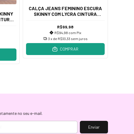
CALÇA 
CALÇA JEANS FEMININO ESCURA
BOTO
KINNY
SKINNY COM LYCRA CINTURA
NTURA
ALTA
R$99,98
R$94,98
com
Pix
3
x de
R$33,33
sem juros
COMPRAR
etamente no seu e-mail.