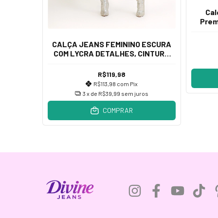
Cal
 CLARO
Prem
NTURA
CALÇA JEANS FEMININO ESCURA
COM LYCRA DETALHES, CINTURA
ALTA
os
R$119,98
R$113,98
com
Pix
3
x de
R$39,99
sem juros
COMPRAR