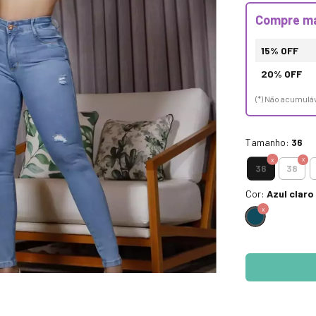
Compre ma
15% OFF
20% OFF
(*) Não acumul
Tamanho:
36
36
38
Cor:
Azul claro