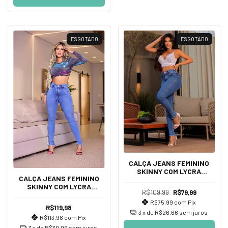
ESGOTADO
ESGOTADO
CALÇA JEANS FEMININO
SKINNY COM LYCRA
CALÇA JEANS FEMININO
DETALHES BOTÕES NO PÉ,
SKINNY COM LYCRA
CINTURA ALTA
R$109,99
R$79,99
DETALHES, CINTURA ALTA
R$75,99
com
Pix
R$119,98
3
x de
R$26,66
sem juros
R$113,98
com
Pix
3
x de
R$39,99
sem juros