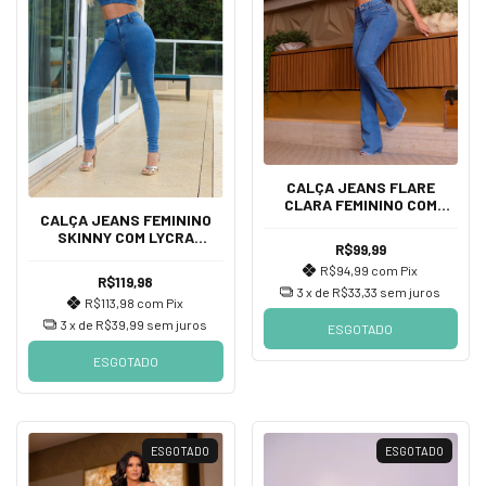
CALÇA JEANS FLARE
CLARA FEMININO COM
CALÇA JEANS FEMININO
LYCRA , CINTURA ALTA DE
SKINNY COM LYCRA
DIVINE JEANS
R$99,99
DETALHES, CINTURA ALTA.
R$94,99
com
Pix
R$119,98
3
x de
R$33,33
sem juros
R$113,98
com
Pix
3
x de
R$39,99
sem juros
ESGOTADO
ESGOTADO
ESGOTADO
ESGOTADO