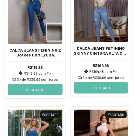
CALÇA JEANS FEMININO
CALÇA JEANS FEMININO 2
SKINNY CINTURA ALTA COM
Botões COM LYCRA
LYCRA DETALHES, CINTURA
DETALHES, CINTURA ALTA
ALTA.
R$109,98
R$119,98
R$104,48
com
Pix
R$113,98
com
Pix
3
x de
R$36,66
sem juros
3
x de
R$39,99
sem juros
ESGOTADO
ESGOTADO
ESGOTADO
ESGOTADO