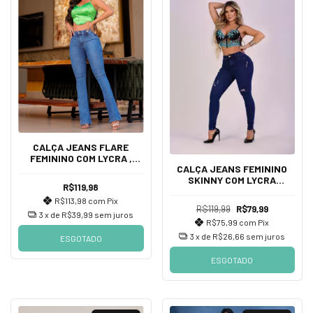
CALÇA JEANS FLARE
FEMININO COM LYCRA ,
CALÇA JEANS FEMININO
CINTURA ALTA DE DIVINE
SKINNY COM LYCRA
JEANS
R$119,98
DETALHES, CINTURA ALTA
R$113,98
com
Pix
DE DIVINE JEANS
R$119,99
R$79,99
3
x de
R$39,99
sem juros
R$75,99
com
Pix
3
x de
R$26,66
sem juros
ESGOTADO
ESGOTADO