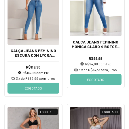
CALÇA JEANS FEMININO
MONICA CLARO 4 BOTOES
CALÇA JEANS FEMININO
SKINNY COM LYCRA
ESCURA COM LYCRA
CINTURA ALTA
R$99,98
DETALHES, CINTURA ALTA
R$94,98
com
Pix
De DIVINE JEANS
R$119,98
3
x de
R$33,33
sem juros
R$113,98
com
Pix
3
x de
R$39,99
sem juros
ESGOTADO
ESGOTADO
ESGOTADO
ESGOTADO