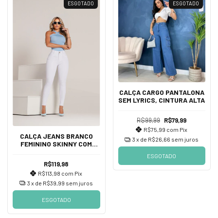
ESGOTADO
ESGOTADO
CALÇA CARGO PANTALONA
SEM LYRICS, CINTURA ALTA
R$99,99
R$79,99
R$75,99
com
Pix
CALÇA JEANS BRANCO
3
x de
R$26,66
sem juros
FEMININO SKINNY COM
LYCRA SEM
ESGOTADO
TRANSPARENTE, CINTURA
R$119,98
ALTA
R$113,98
com
Pix
3
x de
R$39,99
sem juros
ESGOTADO