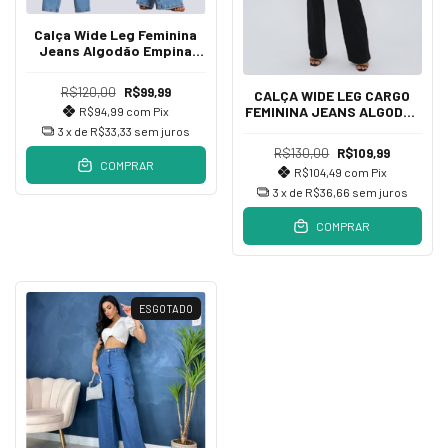
Calça Wide Leg Feminina
Jeans Algodão Empina
Bumbum Cintura
R$120,00
R$99,99
CALÇA WIDE LEG CARGO
FEMININA JEANS ALGODÃO
R$94,99
com
Pix
COM BOLSÕES
3
x de
R$33,33
sem juros
R$130,00
R$109,99
COMPRAR
R$104,49
com
Pix
3
x de
R$36,66
sem juros
COMPRAR
ESGOTADO