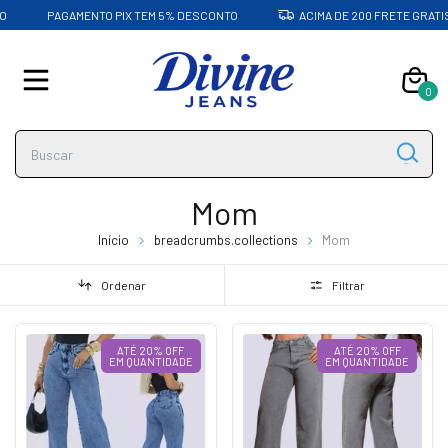
PAGAMENTO PIX TEM 5% DESCONTO
ACIMA DE 200 FRETE GRATIS
0
Mom
Início
breadcrumbs.collections
Mom
Ordenar
Filtrar
ATÉ 20% OFF
ATÉ 20% OFF
EM QUANTIDADE
EM QUANTIDADE