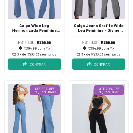
Calça Wide Leg
Calça Jeans Grafite Wide
Mermorizada Feminina
Leg Feminina - Divine
Jeans Algodão Empina
Jeans
Bumbum Cintura
R$120,00
R$99,99
R$120,00
R$99,99
R$94,99
com
Pix
R$94,99
com
Pix
3
x de
R$33,33
sem juros
3
x de
R$33,33
sem juros
COMPRAR
COMPRAR
ATÉ 20% OFF
ATÉ 20% OFF
EM QUANTIDADE
EM QUANTIDADE